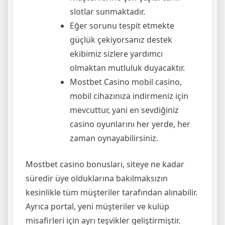
slotlar sunmaktadır.
Eğer sorunu tespit etmekte
güçlük çekiyorsanız destek
ekibimiz sizlere yardımcı
olmaktan mutluluk duyacaktır.
Mostbet Casino mobil casino,
mobil cihazınıza indirmeniz için
mevcuttur, yani en sevdiğiniz
casino oyunlarını her yerde, her
zaman oynayabilirsiniz.
Mostbet casino bonusları, siteye ne kadar
süredir üye olduklarına bakılmaksızın
kesinlikle tüm müşteriler tarafından alınabilir.
Ayrıca portal, yeni müşteriler ve kulüp
misafirleri için ayrı teşvikler geliştirmiştir.