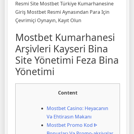
Resmi Site Mostbet Türkiye Kumarhanesine
Giriş Mostbet Resmi Aynasından Para Için
Çevrimiçi Oynayın, Kayıt Olun
Mostbet Kumarhanesi
Arşivleri Kayseri Bina
Site Yönetimi Feza Bina
Yönetimi
Content
Mostbet Casino: Heyacanın
Və Ehtirasın Məkanı
Mostbet Promo Kod ᐈ
Bonusları Və Promo-aksiyalar