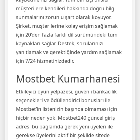
müşterilere kendileri hakkında doğru bilgi
sunmalarını zorunlu şart olarak koyuyor.
Şirket, müşterilerine kolay erişim sağlamak
için 20’den fazla farklı dil sürümündeki tüm
kaynakları sağlar. Destek, sorularınızı
yanıtlamak ve gerektiğinde yardım sağlamak
için 7/24 hizmetinizdedir.
Mostbet Kumarhanesi
Etkileyici oyun yelpazesi, güvenli bankacılık
seçenekleri ve ödüllendirici bonusları ile
Mostbet’in listenizin başında olmaması için
hiçbir neden yok. Mostbet240 güncel giriş
adresi bu bağlamda gerek yeni üyeleri ile
gerekse üyelerini aktif bir şekilde sitede