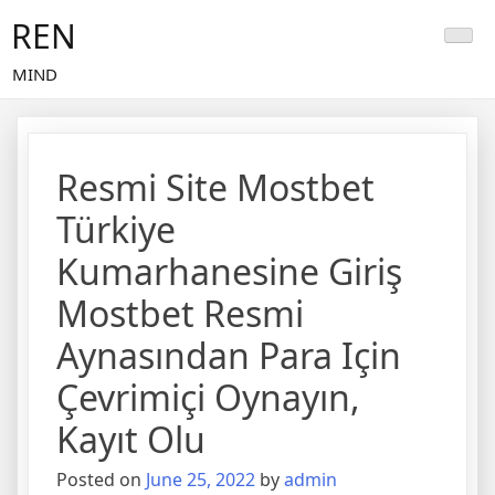
Skip
REN
to
content
MIND
Resmi Site Mostbet
Türkiye
Kumarhanesine Giriş
Mostbet Resmi
Aynasından Para Için
Çevrimiçi Oynayın,
Kayıt Olu
Posted on
June 25, 2022
by
admin