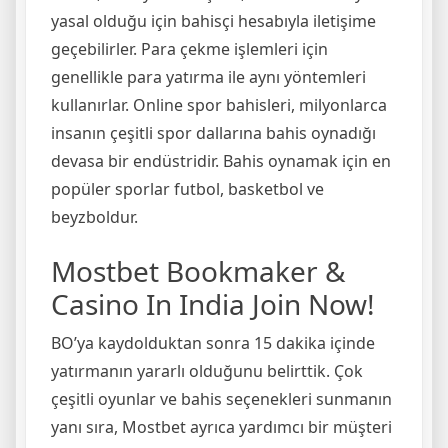
yasal olduğu için bahisçi hesabıyla iletişime
geçebilirler. Para çekme işlemleri için
genellikle para yatırma ile aynı yöntemleri
kullanırlar. Online spor bahisleri, milyonlarca
insanın çeşitli spor dallarına bahis oynadığı
devasa bir endüstridir. Bahis oynamak için en
popüler sporlar futbol, ​​basketbol ve
beyzboldur.
Mostbet Bookmaker &
Casino In India Join Now!
BO’ya kaydolduktan sonra 15 dakika içinde
yatırmanın yararlı olduğunu belirttik. Çok
çeşitli oyunlar ve bahis seçenekleri sunmanın
yanı sıra, Mostbet ayrıca yardımcı bir müşteri