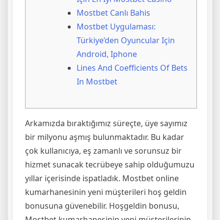
Mostbet Canlı Bahis
Mostbet Uygulaması:
Türkiye’den Oyuncular Için
Android, Iphone
Lines And Coefficients Of Bets
In Mostbet
Arkamızda bıraktığımız süreçte, üye sayımız
bir milyonu aşmış bulunmaktadır. Bu kadar
çok kullanıcıya, eş zamanlı ve sorunsuz bir
hizmet sunacak tecrübeye sahip olduğumuzu
yıllar içerisinde ispatladık. Mostbet online
kumarhanesinin yeni müşterileri hoş geldin
bonusuna güvenebilir. Hoşgeldin bonusu,
Mostbet kumarhanesinin yeni müşterilerinin