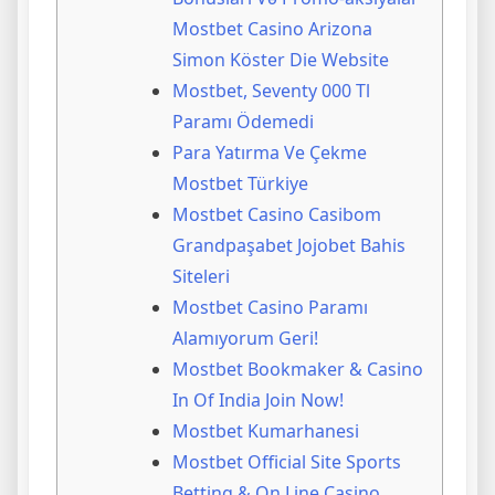
Mostbet Casino Arizona
Simon Köster Die Website
Mostbet, Seventy 000 Tl
Paramı Ödemedi
Para Yatırma Ve Çekme
Mostbet Türkiye
Mostbet Casino Casibom
Grandpaşabet Jojobet Bahis
Siteleri
Mostbet Casino Paramı
Alamıyorum Geri!
Mostbet Bookmaker & Casino
In Of India Join Now!
Mostbet Kumarhanesi
Mostbet Official Site Sports
Betting & On Line Casino,