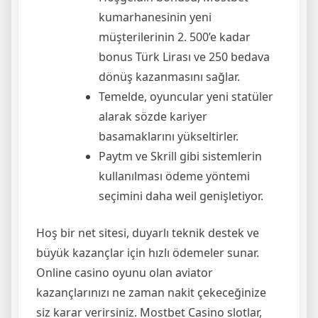
kumarhanesinin yeni
müşterilerinin 2. 500’e kadar
bonus Türk Lirası ve 250 bedava
dönüş kazanmasını sağlar.
Temelde, oyuncular yeni statüler
alarak sözde kariyer
basamaklarını yükseltirler.
Paytm ve Skrill gibi sistemlerin
kullanılması ödeme yöntemi
seçimini daha weil genişletiyor.
Hoş bir net sitesi, duyarlı teknik destek ve
büyük kazançlar için hızlı ödemeler sunar.
Online casino oyunu olan aviator
kazançlarınızı ne zaman nakit çekeceğinize
siz karar verirsiniz. Mostbet Casino slotlar,