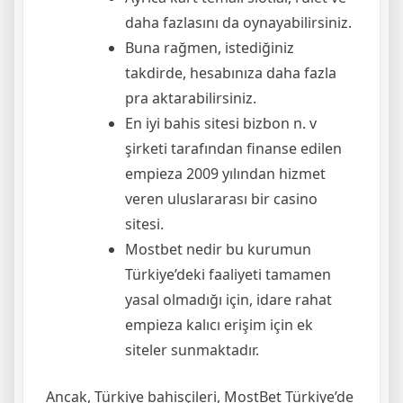
daha fazlasını da oynayabilirsiniz.
Buna rağmen, istediğiniz
takdirde, hesabınıza daha fazla
pra aktarabilirsiniz.
En iyi bahis sitesi bizbon n. v
şirketi tarafından finanse edilen
empieza 2009 yılından hizmet
veren uluslararası bir casino
sitesi.
Mostbet nedir bu kurumun
Türkiye’deki faaliyeti tamamen
yasal olmadığı için, idare rahat
empieza kalıcı erişim için ek
siteler sunmaktadır.
Ancak, Türkiye bahisçileri, MostBet Türkiye’de