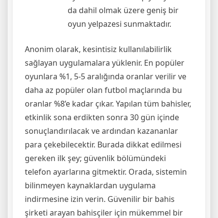
da dahil olmak üzere geniş bir
oyun yelpazesi sunmaktadır.
Anonim olarak, kesintisiz kullanılabilirlik
sağlayan uygulamalara yüklenir. En popüler
oyunlara %1, 5-5 aralığında oranlar verilir ve
daha az popüler olan futbol maçlarında bu
oranlar %8’e kadar çıkar. Yapılan tüm bahisler,
etkinlik sona erdikten sonra 30 gün içinde
sonuçlandırılacak ve ardından kazananlar
para çekebilecektir. Burada dikkat edilmesi
gereken ilk şey; güvenlik bölümündeki
telefon ayarlarına gitmektir. Orada, sistemin
bilinmeyen kaynaklardan uygulama
indirmesine izin verin. Güvenilir bir bahis
şirketi arayan bahisçiler için mükemmel bir