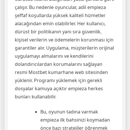
çalışır. Bu nedenle oyuncular, adil empieza
şeffaf koşullarda yüksek kaliteli hizmetler
alacağından emin olabilirler. Her kullanıcı,
dürüst bir politikanın yanı sıra güvenlik,
kişisel verilerin ve ödemelerin korunması için
garantiler alır. Uygulama, müşterilerin orijinal
uygulamayı almalarını ve kendilerini
dolandırıcılardan korumalarını sağlayan
resmi Mostbet kumarhane web sitesinden
yüklenir. Programı yüklemek için gerekli
dosyalar kamuya açıktır empieza herkes
bunları kullanabilir.
Bu, oyunun tadına varmak
empieza ilk bahsinizi koymadan
önce bazı stratejiler öğrenmek