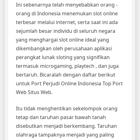
Ini sebenarnya telah menyebabkan orang -
orang di Indonesia menemukan slot online
terbesar melalui internet, serta saat ini ada
sejumlah besar individu di seluruh negara
yang menghargai slot online ideal yang
dikembangkan oleh perusahaan aplikasi
perangkat lunak sloting yang signifikan
termasuk microgaming, playtech , dan juga
bertaruh. Bicaralah dengan daftar berikut
untuk Port Perjudi Online Indonesia Top Port
Web Situs Web.
Itu tidak menghentikan sekelompok orang
tetap dan taruhan pasar bawah tanah
disebutkan menjadi berkembang. Taruhan
olahraga tampaknya menjadi yang paling