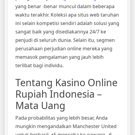
yang benar -benar muncul dalam beberapa
waktu terakhir. Koleksi apa situs web taruhan
ini selain kompetisi sendiri adalah solusi yang
sangat baik yang disediakannya 24/7 ke
penjudi di seluruh dunia. Selain itu, segmen
perusahaan perjudian online mereka yang
memasok pengalaman yang jauh lebih
terlibat bagi individu.
Tentang Kasino Online
Rupiah Indonesia –
Mata Uang
Pada probabilitas yang lebih besar, Anda
mungkin mengandalkan Manchester United
untuk berhasil, +5 mencoba ke gawang, -6