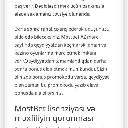
baş verir. Dəqiqləşdirmək üçün bankınızla
əlaqə saxlamanız tövsiyə olunandır.
Daha sonra rahat çıxarış edərək uduşunuzu
əldə edə biləcəksiniz. Mostbet AZ mərc
saytında qeydiyyatdan keçmərək idman və
kazino oyunlarına mərc etmək imkanı
verir.Qeydiyyatdan tamamlandıqdan dərhal
sonra bonus əldə etmək mümkündür. Sizin
əlinizdə bonus promokodu varsa, qeydiyyat
olan zaman bu promokodu yazıb əlavə
bonusda ala bilərsiniz.
MostBet lisenziyası və
məxfiliyin qorunması