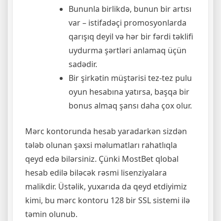
Bununla birlikdə, bunun bir artısı
var – istifadəçi promosyonlarda
qarışıq deyil və hər bir fərdi təklifi
uydurma şərtləri anlamaq üçün
sadədir.
Bir şirkətin müştərisi tez-tez pulu
oyun hesabına yatırsa, başqa bir
bonus almaq şansı daha çox olur.
Mərc kontorunda hesab yaradarkən sizdən
tələb olunan şəxsi məlumatları rahatlıqla
qeyd edə bilərsiniz. Çünki MostBet qlobal
hesab edilə biləcək rəsmi lisenziyalara
malikdir. Üstəlik, yuxarıda da qeyd etdiyimiz
kimi, bu mərc kontoru 128 bir SSL sistemi ilə
təmin olunub.