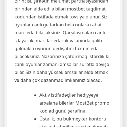
Birincisi, şirkətin məlumat partnasiyasından
birindən əldə edilə bilən mostbet təqdimat
kodundan istifadə etmək tövsiyə olunur. Siz
oyunlar canlı gedərkən belə onlara rahat
mərc edə biləcəksiniz. Qarşılaşmaları canlı
izləyərək, mərclər edərək və anında qalib
gəlməklə oyunun gedişatını təxmin edə
biləcəksiniz. Nəzərinizə çatdırmaq istərdik ki,
canlı oyunlar zamanı əmsallar sürətlə dəyişə
bilər. Sizin daha yüksək əmsallar əldə etmək
və daha çox qazanmaq imkanınız olacaq.
Aktiv istifadəçilər hədiyyəyə
arxalana bilərlər MostBet promo
kod ad günü şərəfinə.
Üstəlik, bu bukmeyker kontoru
sizə aid istənilən şəxsi məlumatı