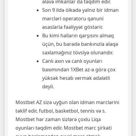
əlavə imkanlar da təqdim edir.
Son 9 ildə ölkədə yalnız bir idman
mərcləri operatoru qanuni
əsaslarla fəaliyyət göstərir.
Bu kimi halların qarşısını almaq
üçün, bu barədə bankınızla əlaqə
saxlamağınız tövsiyə olunandır.
Canlı axın və canlı oyunları
baxımından 1XBet az-ə görə çox
yüksək hesab vermək ədalətli
deyil.
Mostbet AZ sizə uyğun olan idman mərclərini
təklif edir, futbol, ​​basketbol, ​​tennis və s.
Mostbet hər zaman sizlərə çoxlu Liqa
oyunları təqdim edir. Mostbet mərc şirkəti