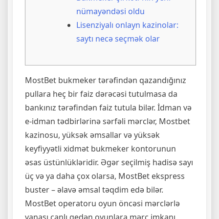
nümayəndəsi oldu
Lisenziyalı onlayn kazinolar:
saytı necə seçmək olar
MostBet bukmeker tərəfindən qazandığınız
pullara heç bir faiz dərəcəsi tutulmasa da
bankınız tərəfindən faiz tutula bilər. İdman və
e-idman tədbirlərinə sərfəli mərclər, Mostbet
kazinosu, yüksək əmsallar və yüksək
keyfiyyətli xidmət bukmeker kontorunun
əsas üstünlükləridir. Əgər seçilmiş hadisə sayı
üç və ya daha çox olarsa, MostBet ekspress
buster – əlavə əmsal təqdim edə bilər.
MostBet operatoru oyun öncəsi mərclərlə
yanaşı canlı gedən oyunlara mərc imkanı