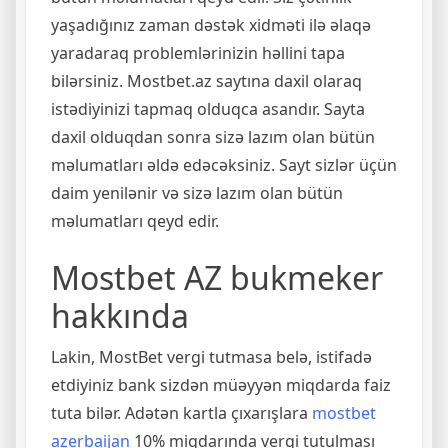
yaşadığınız zaman dəstək xidməti ilə əlaqə
yaradaraq problemlərinizin həllini tapa
bilərsiniz. Mostbet.az saytına daxil olaraq
istədiyinizi tapmaq olduqca asandır. Sayta
daxil olduqdan sonra sizə lazım olan bütün
məlumatları əldə edəcəksiniz. Sayt sizlər üçün
daim yenilənir və sizə lazım olan bütün
məlumatları qeyd edir.
Mostbet AZ bukmeker
hakkında
Lakin, MostBet vergi tutmasa belə, istifadə
etdiyiniz bank sizdən müəyyən miqdarda faiz
tuta bilər. Adətən kartla çıxarışlara
mostbet
azerbaijan
10% miqdarında vergi tutulması