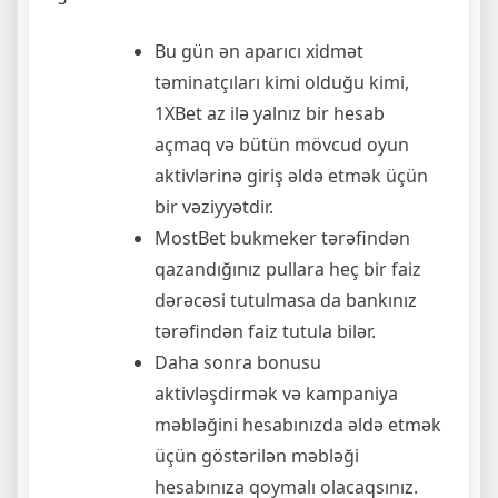
Bu gün ən aparıcı xidmət
təminatçıları kimi olduğu kimi,
1XBet az ilə yalnız bir hesab
açmaq və bütün mövcud oyun
aktivlərinə giriş əldə etmək üçün
bir vəziyyətdir.
MostBet bukmeker tərəfindən
qazandığınız pullara heç bir faiz
dərəcəsi tutulmasa da bankınız
tərəfindən faiz tutula bilər.
Daha sonra bonusu
aktivləşdirmək və kampaniya
məbləğini hesabınızda əldə etmək
üçün göstərilən məbləği
hesabınıza qoymalı olacaqsınız.