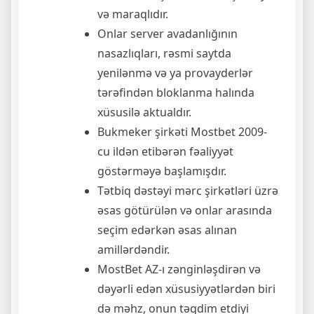
və maraqlıdır.
Onlar server avadanlığının
nasazlıqları, rəsmi saytda
yenilənmə və ya provayderlər
tərəfindən bloklanma halında
xüsusilə aktualdır.
Bukmeker şirkəti Mostbet 2009-
cu ildən etibərən fəaliyyət
göstərməyə başlamışdır.
Tətbiq dəstəyi mərc şirkətləri üzrə
əsas götürülən və onlar arasında
seçim edərkən əsas alınan
amillərdəndir.
MostBet AZ-ı zənginləşdirən və
dəyərli edən xüsusiyyətlərdən biri
də məhz, onun təqdim etdiyi