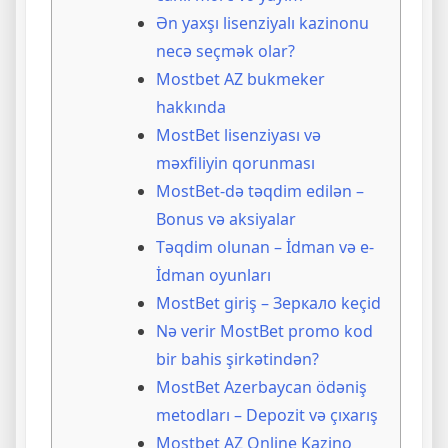
Ən yaxşı lisenziyalı kazinonu
necə seçmək olar?
Mostbet AZ bukmeker
hakkında
MostBet lisenziyası və
məxfiliyin qorunması
MostBet-də təqdim edilən –
Bonus və aksiyalar
Təqdim olunan – İdman və e-
İdman oyunları
MostBet giriş – Зеркало keçid
Nə verir MostBet promo kod
bir bahis şirkətindən?
MostBet Azerbaycan ödəniş
metodları – Depozit və çıxarış
Mostbet AZ Online Kazino