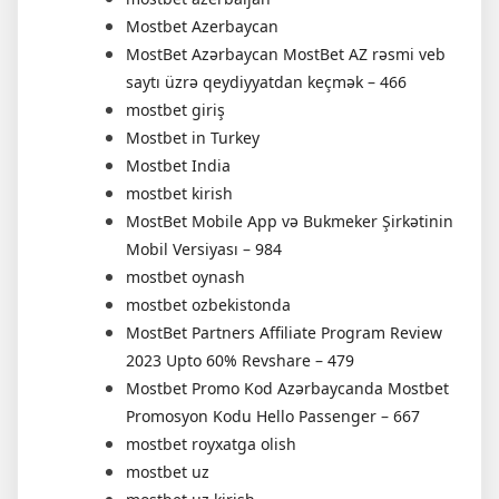
Mostbet Azerbaycan
MostBet Azərbaycan MostBet AZ rəsmi veb
saytı üzrə qeydiyyatdan keçmək – 466
mostbet giriş
Mostbet in Turkey
Mostbet India
mostbet kirish
MostBet Mobile App və Bukmeker Şirkətinin
Mobil Versiyası – 984
mostbet oynash
mostbet ozbekistonda
MostBet Partners Affiliate Program Review
2023 Upto 60% Revshare – 479
Mostbet Promo Kod Azərbaycanda Mostbet
Promosyon Kodu Hello Passenger – 667
mostbet royxatga olish
mostbet uz