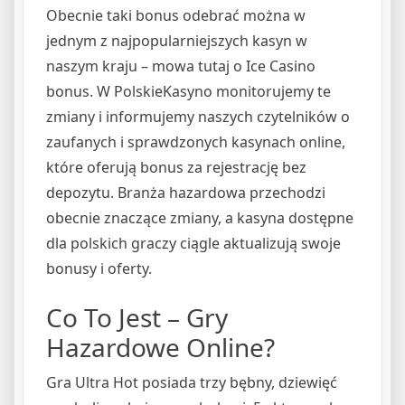
Obecnie taki bonus odebrać można w
jednym z najpopularniejszych kasyn w
naszym kraju – mowa tutaj o Ice Casino
bonus. W PolskieKasyno monitorujemy te
zmiany i informujemy naszych czytelników o
zaufanych i sprawdzonych kasynach online,
które oferują bonus za rejestrację bez
depozytu. Branża hazardowa przechodzi
obecnie znaczące zmiany, a kasyna dostępne
dla polskich graczy ciągle aktualizują swoje
bonusy i oferty.
Co To Jest – Gry
Hazardowe Online?
Gra Ultra Hot posiada trzy bębny, dziewięć