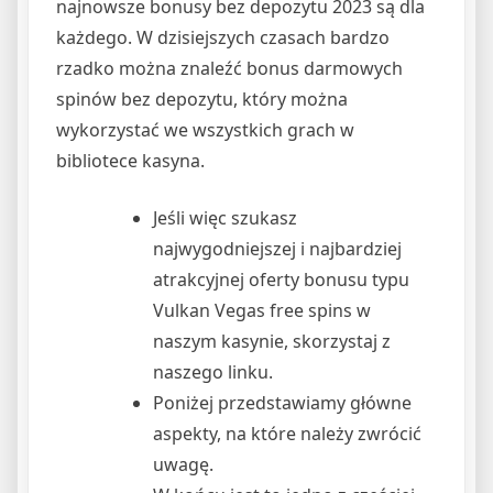
najnowsze bonusy bez depozytu 2023 są dla
każdego. W dzisiejszych czasach bardzo
rzadko można znaleźć bonus darmowych
spinów bez depozytu, który można
wykorzystać we wszystkich grach w
bibliotece kasyna.
Jeśli więc szukasz
najwygodniejszej i najbardziej
atrakcyjnej oferty bonusu typu
Vulkan Vegas free spins w
naszym kasynie, skorzystaj z
naszego linku.
Poniżej przedstawiamy główne
aspekty, na które należy zwrócić
uwagę.