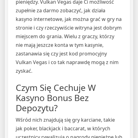
pieniędzy. Vulkan Vegas daje Ci możliwość
zupełnie za darmo zobaczyć, jak działa
kasyno internetowe, jak można grać w gry na
stronie i czy rzeczywiście witryna jest dobrym
miejscem do grania. Wielu z graczy, którzy
nie mają jeszcze konta w tym kasynie,
zastanawia się czy jest kod promocyjny
Vulkan Vegas i co tak naprawdę mogą z nim
zyskać.
Czym Się Cechuje W
Kasyno Bonus Bez
Depozytu?
Wśród nich znajdują się gry karciane, takie
jak poker, blackjack i baccarat, w których
uczestnicy rywalizują o nagrody pieniężne lub