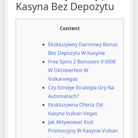
Kasyna Bez Depozytu
Content
Ekskluzywny Darmowy Bonus
Bez Depozytu W Kasynie
Free Spins Z Bonusem 9 000€
W Oktoberfest W
Vulkanvegas
Czy Istnieje Strategia Gry Na
Automatach?
Ekskluzywna Oferta Od
Kasyna Vulkan Vegas
Jak Aktywować Kod
Promocyjny W Kasynie Vulkan