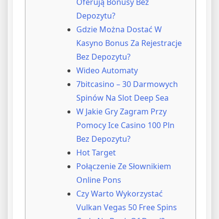
Oferują Bonusy Bez
Depozytu?
Gdzie Można Dostać W
Kasyno Bonus Za Rejestracje
Bez Depozytu?
Wideo Automaty
7bitcasino – 30 Darmowych
Spinów Na Slot Deep Sea
W Jakie Gry Zagram Przy
Pomocy Ice Casino 100 Pln
Bez Depozytu?
Hot Target
Połączenie Ze Słownikiem
Online Pons
Czy Warto Wykorzystać
Vulkan Vegas 50 Free Spins