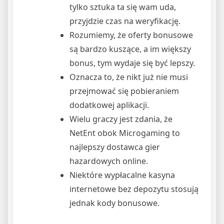
tylko sztuka ta się wam uda,
przyjdzie czas na weryfikację.
Rozumiemy, że oferty bonusowe
są bardzo kuszące, a im większy
bonus, tym wydaje się być lepszy.
Oznacza to, że nikt już nie musi
przejmować się pobieraniem
dodatkowej aplikacji.
Wielu graczy jest zdania, że
NetEnt obok Microgaming to
najlepszy dostawca gier
hazardowych online.
Niektóre wypłacalne kasyna
internetowe bez depozytu stosują
jednak kody bonusowe.