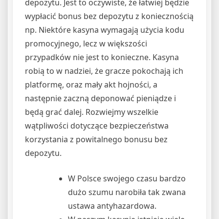
depozytu. Jest to oczywiste, że łatwiej będzie
wypłacić bonus bez depozytu z koniecznością
np. Niektóre kasyna wymagają użycia kodu
promocyjnego, lecz w większości
przypadków nie jest to konieczne. Kasyna
robią to w nadziei, że gracze pokochają ich
platformę, oraz mały akt hojności, a
następnie zaczną deponować pieniądze i
będą grać dalej. Rozwiejmy wszelkie
wątpliwości dotyczące bezpieczeństwa
korzystania z powitalnego bonusu bez
depozytu.
W Polsce swojego czasu bardzo
dużo szumu narobiła tak zwana
ustawa antyhazardowa.