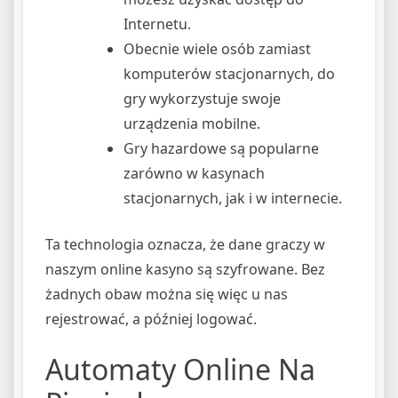
Internetu.
Obecnie wiele osób zamiast
komputerów stacjonarnych, do
gry wykorzystuje swoje
urządzenia mobilne.
Gry hazardowe są popularne
zarówno w kasynach
stacjonarnych, jak i w internecie.
Ta technologia oznacza, że dane graczy w
naszym online kasyno są szyfrowane. Bez
żadnych obaw można się więc u nas
rejestrować, a później logować.
Automaty Online Na