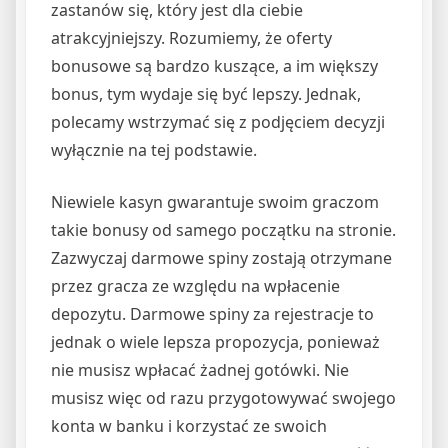
zastanów się, który jest dla ciebie
atrakcyjniejszy. Rozumiemy, że oferty
bonusowe są bardzo kuszące, a im większy
bonus, tym wydaje się być lepszy. Jednak,
polecamy wstrzymać się z podjęciem decyzji
wyłącznie na tej podstawie.
Niewiele kasyn gwarantuje swoim graczom
takie bonusy od samego początku na stronie.
Zazwyczaj darmowe spiny zostają otrzymane
przez gracza ze względu na wpłacenie
depozytu. Darmowe spiny za rejestracje to
jednak o wiele lepsza propozycja, ponieważ
nie musisz wpłacać żadnej gotówki. Nie
musisz więc od razu przygotowywać swojego
konta w banku i korzystać ze swoich