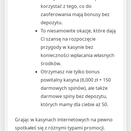
korzystać z tego, co do
zaoferowania mają bonusy bez
depozytu.
To niesamowite okazje, które dają
Ci szansę na rozpoczęcie
przygody w kasynie bez
konieczności wpłacania własnych
środków.
Otrzymasz nie tylko bonus
powitalny kasyna (6,000 zł + 150
darmowych spinów), ale także
darmowe spiny bez depozytu,
których mamy dla ciebie aż 50.
Grając w kasynach internetowych na pewno
spotkałeś się z różnymi typami promocji.