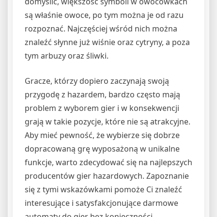
domyślić, większość symboli w owocówkach
są właśnie owoce, po tym można je od razu
rozpoznać. Najczęściej wśród nich można
znaleźć słynne już wiśnie oraz cytryny, a poza
tym arbuzy oraz śliwki.
Gracze, którzy dopiero zaczynają swoją
przygodę z hazardem, bardzo często mają
problem z wyborem gier i w konsekwencji
grają w takie pozycje, które nie są atrakcyjne.
Aby mieć pewność, że wybierze się dobrze
dopracowaną grę wyposażoną w unikalne
funkcje, warto zdecydować się na najlepszych
producentów gier hazardowych. Zapoznanie
się z tymi wskazówkami pomoże Ci znaleźć
interesujące i satysfakcjonujące darmowe
automaty do gier bez konieczności