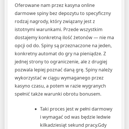
Oferowane nam przez kasyna online
darmowe spiny bez depozytu to specyficzny
rodzaj nagrody, który związany jest z
istotnymi warunkami. Przede wszystkim
dostajemy konkretną ilość żetonów — nie ma
opcji od do. Spiny są przeznaczone na jeden,
konkretny automat do gry na pieniądze. Z
jednej strony to ograniczenie, ale z drugiej
pozwala lepiej poznać daną grę. Spiny należy
wykorzystać w ciągu wymaganego przez
kasyno czasu, a potem w razie wygranych
spełnić także warunki obrotu bonusem.
Taki proces jest w pełni darmowy
i wymagać od was będzie ledwie
kilkadziesiąt sekund pracy.Gdy