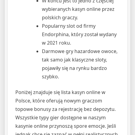
W końcu jest to jedno z częściej
wybieranych kasyn online przez
polskich graczy.
Popularny slot od firmy
Endorphina, który został wydany
w 2021 roku.
Darmowe gry hazardowe owoce,
tak samo jak klasyczne sloty,
pojawiły się na rynku bardzo
szybko.
Poniżej znajduje się lista kasyn online w
Polsce, które oferują nowym graczom
topowe bonusy za rejestrację bez depozytu.
Wszystkie typy gier dostępne w naszym
kasynie online przynoszą spore emocje. Jeśli
jednak chce się zaznać w pełni realistycznych