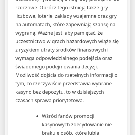
rzeczowe. Oprócz tego istnieją także gry
liczbowe, loterie, zakłady wzajemne oraz gry
na automatach, które zapewniają szansę na
wygraną. Ważne jest, aby pamiętać, że
uczestnictwo w grach hazardowych wiąże się
z ryzykiem utraty środków finansowych i
wymaga odpowiedzialnego podejścia oraz
świadomego podejmowania decyzji.
Możliwość dojścia do rzetelnych informacji o
tym, co rzeczywiście przedstawia wybrane
kasyno bez depozytu, to w dzisiejszych
czasach sprawa priorytetowa.
Wśród fanów promocji
kasynowych zdecydowanie nie
brakuje osób, które lubią