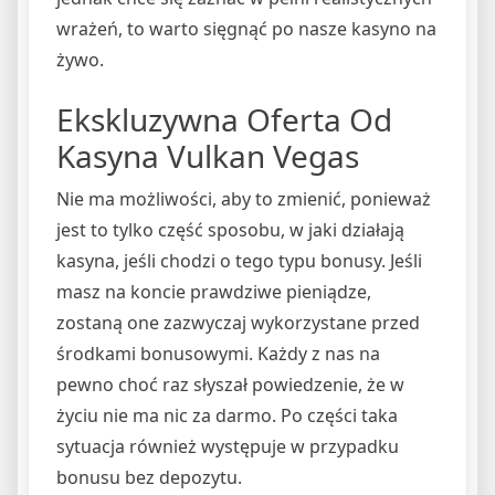
wrażeń, to warto sięgnąć po nasze kasyno na
żywo.
Ekskluzywna Oferta Od
Kasyna Vulkan Vegas
Nie ma możliwości, aby to zmienić, ponieważ
jest to tylko część sposobu, w jaki działają
kasyna, jeśli chodzi o tego typu bonusy. Jeśli
masz na koncie prawdziwe pieniądze,
zostaną one zazwyczaj wykorzystane przed
środkami bonusowymi. Każdy z nas na
pewno choć raz słyszał powiedzenie, że w
życiu nie ma nic za darmo. Po części taka
sytuacja również występuje w przypadku
bonusu bez depozytu.